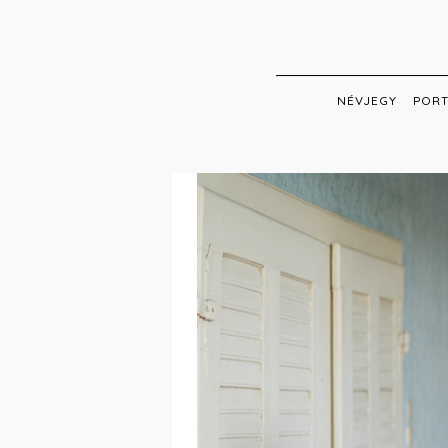
Skip
to
main
content
NÉVJEGY
PORT