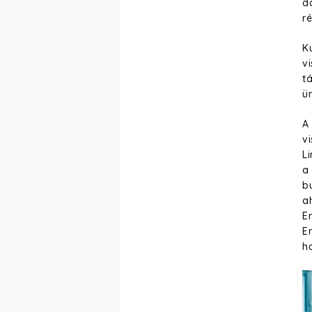
d
r
K
vi
t
ü
A
vi
Li
a
b
a
E
E
h
2