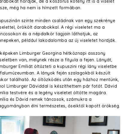
arabokat hordják, de a koszorús kötény itt is a viselet
észe, még ha nem is hímzett formában.
upuszinán szinte minden családnak van egy szekrénye
selettel, örökölt darabokkal. A régi viseletet ma a
áncosokon és a népdalkör tagjain láthatjuk, az
nnepeken, például lakodalomba az új viseletet hordják.
 képeken Limburger Georgina hétköznapi asszony
seletben van, melynek része a fityula a fejen. Lányát,
mburger Emíliát öltözteti a kupuszini régi lány viseletbe
 falumúzeumban. A lányok fején szalagokból készült
ukor található. Az öltözködés után egy házhoz mentünk,
hol Limburger Dáviddal is készíthettem pár fotót. Dávid
mília testvére és a legény viseletet öltötte magára.
mília és Dávid remek táncosok, számukra a
agyományban élni természetes, őseiktől kapott örökség.
0211120_005