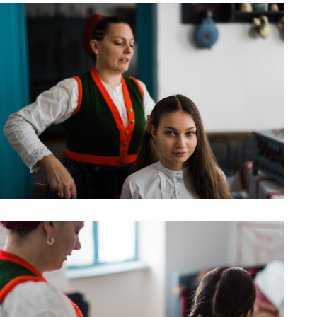
211120_011
211120_017