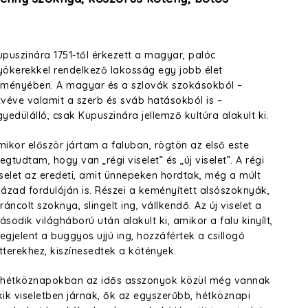
upuszinára 1751-től érkezett a magyar, palóc
yökerekkel rendelkező lakosság egy jobb élet
eményében. A magyar és a szlovák szokásokból –
tvéve valamit a szerb és sváb hatásokból is –
gyedülálló, csak Kupuszinára jellemző kultúra alakult ki.
mikor először jártam a faluban, rögtön az első este
gtudtam, hogy van „régi viselet” és „új viselet”. A régi
iselet az eredeti, amit ünnepeken hordtak, még a múlt
zázad fordulóján is. Részei a keményített alsószoknyák,
ráncolt szoknya, slingelt ing, vállkendő. Az új viselet a
sodik világháború után alakult ki, amikor a falu kinyílt,
egjelent a buggyos ujjú ing, hozzáfértek a csillogó
itterekhez, kiszínesedtek a kötények.
 hétköznapokban az idős asszonyok közül még vannak
kik viseletben járnak, ők az egyszerűbb, hétköznapi