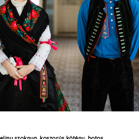
eliny szoknya, koszorús kötény, botos