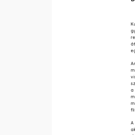
K
g
r
á
e
A
me
v
s
a 
má
m
fl
A
a