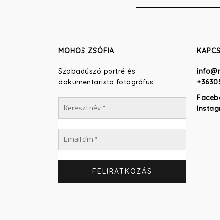
MOHOS ZSÓFIA
KAPC
Szabadúszó portré és
info@
dokumentarista fotográfus
+3630
Faceb
Insta