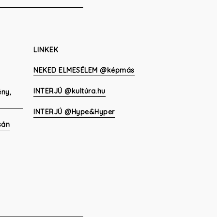
LINKEK
NEKED ELMESÉLEM @képmás
INTERJÚ @kultúra.hu
ény,
INTERJÚ @Hype&Hyper
sán