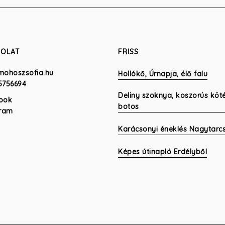
SOLAT
FRISS
mohoszsofia.hu
Hollókő, Úrnapja, élő falu
5756694
Deliny szoknya, koszorús köt
ook
botos
gram
Karácsonyi éneklés Nagytarc
Képes útinapló Erdélyből