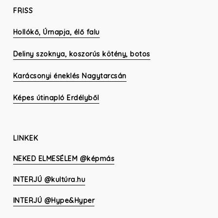
FRISS
Hollókő, Úrnapja, élő falu
Deliny szoknya, koszorús kötény, botos
Karácsonyi éneklés Nagytarcsán
Képes útinapló Erdélyből
LINKEK
NEKED ELMESÉLEM @képmás
INTERJÚ @kultúra.hu
INTERJÚ @Hype&Hyper