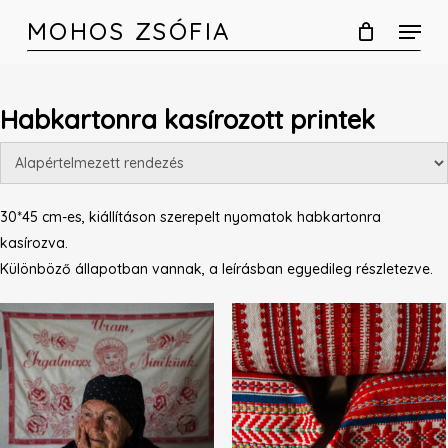
Skip
MOHOS ZSÓFIA
to
main
content
Habkartonra kasírozott printek
30*45 cm-es, kiállításon szerepelt nyomatok habkartonra
kasírozva.
Különböző állapotban vannak, a leírásban egyedileg részletezve.