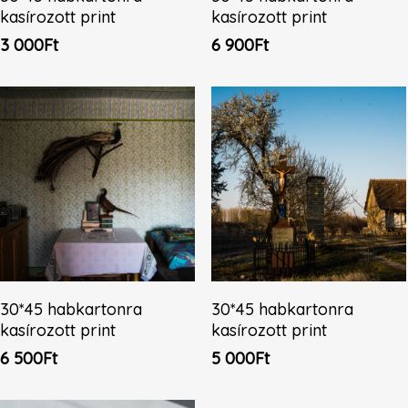
kasírozott print
kasírozott print
3 000
Ft
6 900
Ft
Kosárba Teszem
Tovább Olvasom
30*45 habkartonra
30*45 habkartonra
kasírozott print
kasírozott print
6 500
Ft
5 000
Ft