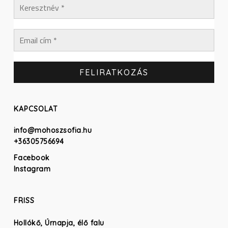
KAPCSOLAT
info@mohoszsofia.hu
+36305756694
Facebook
Instagram
FRISS
Hollókő, Úrnapja, élő falu