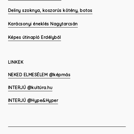
Deliny szoknya, koszorús kötény, botos
Karácsonyi éneklés Nagytarcsán
Képes útinapló Erdélyből
LINKEK
NEKED ELMESÉLEM @képmás
INTERJÚ @kultúra.hu
INTERJÚ @Hype&Hyper