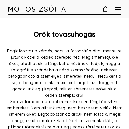
Skip
MOHOS ZSÓFIA
to
main
content
Örök tovasuhogás
Foglalkoztat a kérdés, hogy a fotográfia által mennyire
jutunk közel a képek szereplőihez. Megismerhetjük-e
őket, átadhatjuk-e lényüket a nézőnek. Tudjuk, hogy a
fotográfus szándéka a néző szemszögéből nehezen
befogadható a személyes ismeretek nélkül. Nézőként a
saját benyomásaink, intuícióink adják azt, hogy mit
gondolunk egy képről, milyen történetet szövünk a
képen szereplőkről.
Sorozatomban autóból menet közben fényképeztem
embereket. Nem álltunk meg, nem beszéltem velük. Nem
ismerem őket. Legtöbbször az arcuk nem látszik. Mégis
ahogy elsuhannak ezek a képek a szemünk előtt, a
pillanat töredékrésze alatt egy egész történetet sző az