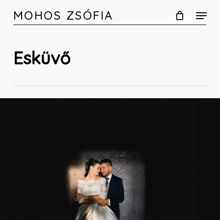
Skip
MOHOS ZSÓFIA
to
main
content
Esküvő