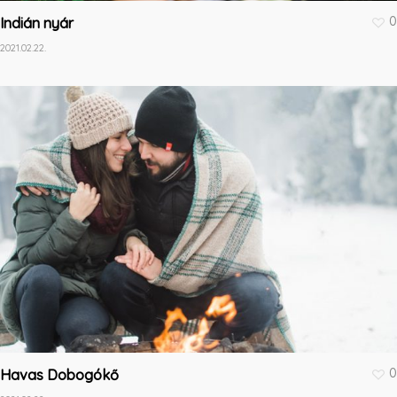
0
Indián nyár
2021.02.22.
0
Havas Dobogókő