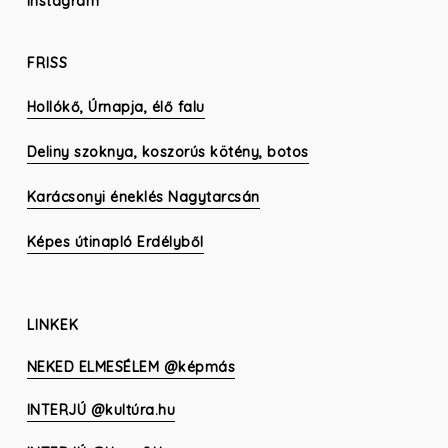
Instagram
FRISS
Hollókő, Úrnapja, élő falu
Deliny szoknya, koszorús kötény, botos
Karácsonyi éneklés Nagytarcsán
Képes útinapló Erdélyből
LINKEK
NEKED ELMESÉLEM @képmás
INTERJÚ @kultúra.hu