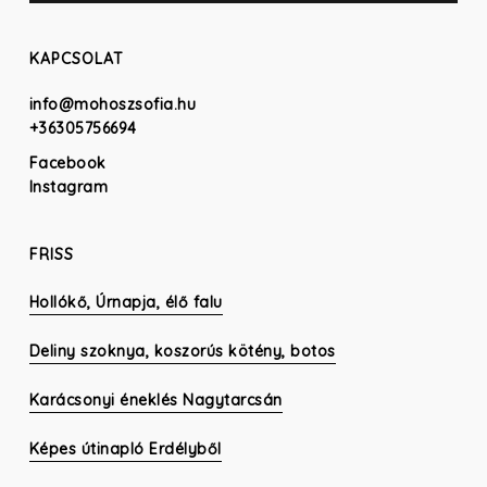
KAPCSOLAT
info@mohoszsofia.hu
+36305756694
Facebook
Instagram
FRISS
Hollókő, Úrnapja, élő falu
Deliny szoknya, koszorús kötény, botos
Karácsonyi éneklés Nagytarcsán
Képes útinapló Erdélyből