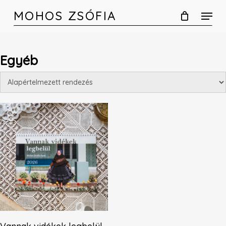
Skip
MOHOS ZSÓFIA
to
main
content
Egyéb
Tovább Olvasom