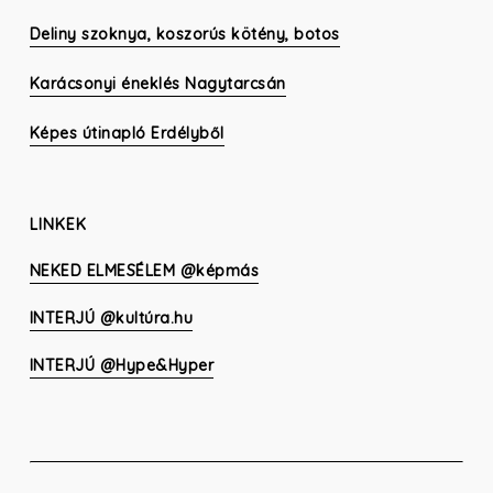
Deliny szoknya, koszorús kötény, botos
Karácsonyi éneklés Nagytarcsán
Képes útinapló Erdélyből
LINKEK
NEKED ELMESÉLEM @képmás
INTERJÚ @kultúra.hu
INTERJÚ @Hype&Hyper