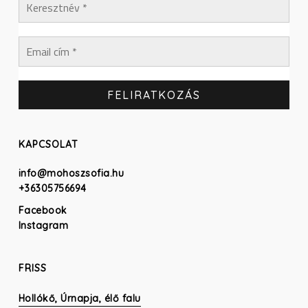
KAPCSOLAT
info@mohoszsofia.hu
+36305756694
Facebook
Instagram
FRISS
Hollókő, Úrnapja, élő falu