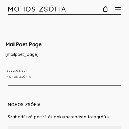
Skip
MOHOS ZSÓFIA
to
main
content
MailPoet Page
[mailpoet_page]
2022.05.20.
MOHOS ZSÓFIA
MOHOS ZSÓFIA
Szabadúszó portré és dokumentarista fotográfus