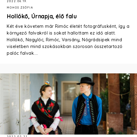
2022.06.19.
MOHOS ZSÓFIA
Hollókő, Úrnapja, élő falu
Két éve követem már Rimóc életét fotográfusként, így a
környező falvakról is sokat hallottam ez idő alatt.
Hollókő, Nagylóc, Rimóc, Varsány, Nógrádsipek mind
viseletben mind szokásokban szorosan összetartozó
palóc falvak.…
2022.02.21.