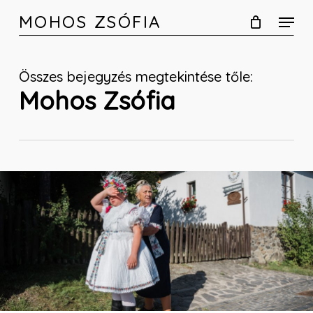
Skip
MOHOS ZSÓFIA
to
main
content
Összes bejegyzés megtekintése tőle:
Mohos Zsófia