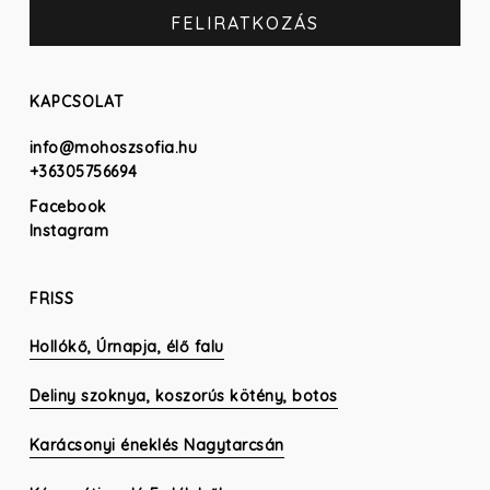
KAPCSOLAT
info@mohoszsofia.hu
+36305756694
Facebook
Instagram
FRISS
Hollókő, Úrnapja, élő falu
Deliny szoknya, koszorús kötény, botos
Karácsonyi éneklés Nagytarcsán