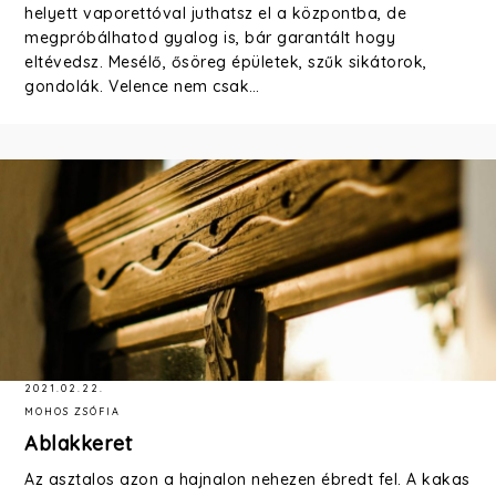
helyett vaporettóval juthatsz el a központba, de
megpróbálhatod gyalog is, bár garantált hogy
eltévedsz. Mesélő, ősöreg épületek, szűk sikátorok,
gondolák. Velence nem csak…
2021.02.22.
MOHOS ZSÓFIA
Ablakkeret
Az asztalos azon a hajnalon nehezen ébredt fel. A kakas