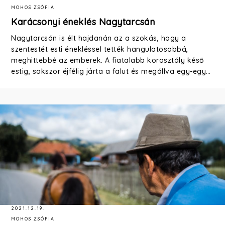
MOHOS ZSÓFIA
Karácsonyi éneklés Nagytarcsán
Nagytarcsán is élt hajdanán az a szokás, hogy a
szentestét esti énekléssel tették hangulatosabbá,
meghittebbé az emberek. A fiatalabb korosztály késő
estig, sokszor éjfélig járta a falut és megállva egy-egy…
2021.12.19.
MOHOS ZSÓFIA