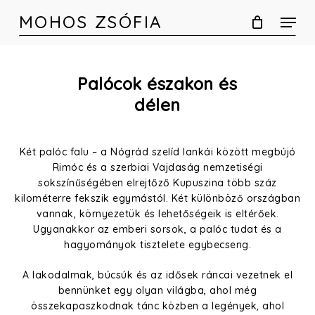
Skip
MOHOS ZSÓFIA
to
main
content
Palócok északon és
délen
Két palóc falu – a Nógrád szelíd lankái között megbújó
Rimóc és a szerbiai Vajdaság nemzetiségi
sokszínűségében elrejtőző Kupuszina több száz
kilométerre fekszik egymástól. Két különböző országban
vannak, környezetük és lehetőségeik is eltérőek.
Ugyanakkor az emberi sorsok, a palóc tudat és a
hagyományok tisztelete egybecseng.
A lakodalmak, búcsúk és az idősek ráncai vezetnek el
bennünket egy olyan világba, ahol még
összekapaszkodnak tánc közben a legények, ahol