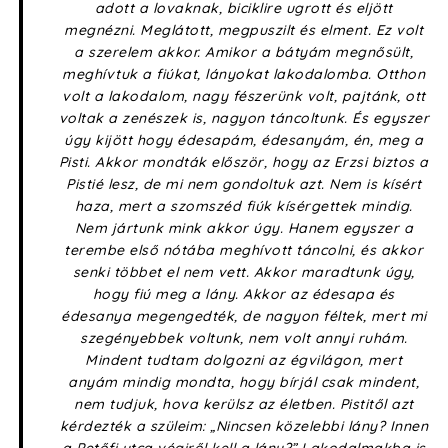
adott a lovaknak, biciklire ugrott és eljött
megnézni. Meglátott, megpuszilt és elment. Ez volt
a szerelem akkor. Amikor a bátyám megnősült,
meghívtuk a fiúkat, lányokat lakodalomba. Otthon
volt a lakodalom, nagy fészerünk volt, pajtánk, ott
voltak a zenészek is, nagyon táncoltunk. És egyszer
úgy kijött hogy édesapám, édesanyám, én, meg a
Pisti. Akkor mondták először, hogy az Erzsi biztos a
Pistié lesz, de mi nem gondoltuk azt. Nem is kísért
haza, mert a szomszéd fiúk kísérgettek mindig.
Nem jártunk mink akkor úgy. Hanem egyszer a
terembe első nótába meghívott táncolni, és akkor
senki többet el nem vett. Akkor maradtunk úgy,
hogy fiú meg a lány. Akkor az édesapa és
édesanya megengedték, de nagyon féltek, mert mi
szegényebbek voltunk, nem volt annyi ruhám.
Mindent tudtam dolgozni az égvilágon, mert
anyám mindig mondta, hogy bírjál csak mindent,
nem tudjuk, hova kerülsz az életben. Pistitől azt
kérdezték a szüleim: „Nincsen közelebbi lány? Innen
a Petőfi utca végiről kell a lány?” Lakodalmakba is