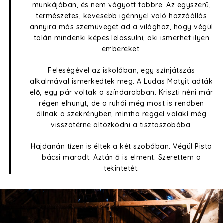
munkájában, és nem vágyott többre. Az egyszerű,
természetes, kevesebb igénnyel való hozzáállás
annyira más szemüveget ad a világhoz, hogy végül
talán mindenki képes lelassulni, aki ismerhet ilyen
embereket.
Feleségével az iskolában, egy színjátszás
alkalmával ismerkedtek meg. A Ludas Matyit adták
elő, egy pár voltak a színdarabban. Kriszti néni már
régen elhunyt, de a ruhái még most is rendben
állnak a szekrényben, mintha reggel valaki még
visszatérne öltözködni a tisztaszobába.
Hajdanán tízen is éltek a két szobában. Végül Pista
bácsi maradt. Aztán ő is elment. Szerettem a
tekintetét.