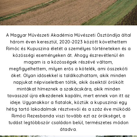
A Magyar Művészeti Akadémia Művészeti Ösztöndíja által
három éven keresztül, 2020-2023 között követhettem
Rimóc és Kupuszina életét a személyes történeteken és a
közösségi eseményeken át. Ahogy észrevétlenül én
magam is a közösségek részévé váltam,
megfigyelhettem, milyen erős a kötelék, ami összeköti
őket. Olyan idősekkel is találkozhattam, akik minden
napjukat népviseletben töltik, akik őseiktől örökölt
mintákat hímeznek a szakácskára, akik minden
tavasszal újra elkezdenek kapálni, mert ennek van itt az
ideje. Ugyanakkor a fiatalok, köztük a kupuszinai egy
hétig tartó lakodalmak résztvevői és a száz éve működő
Rimóci Rezesbanda viszi tovább ezt az örökséget, a
tudást legtöbbször családon belül, természetes módon
átadva.