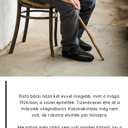
Pista bácsi háza két évvel öregebb, mint ő maga.
1926-ban, a szülei építették. Tizenévesen élte át a
második világháborút. Katonaköteles még nem
volt, de robotra elvitték pár hónapra.
Akkoriban még rádió sem volt minden háznál, így a