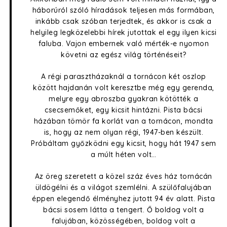
háborúról szóló híradások teljesen más formában,
inkább csak szóban terjedtek, és akkor is csak a
helyileg legközelebbi hírek jutottak el egy ilyen kicsi
faluba. Vajon embernek való mérték-e nyomon
követni az egész világ történéseit?
A régi parasztházaknál a tornácon két oszlop
között hajdanán volt keresztbe még egy gerenda,
melyre egy abroszba gyakran kötötték a
csecsemőket, egy kicsit hintázni. Pista bácsi
házában tömör fa korlát van a tornácon, mondta
is, hogy az nem olyan régi, 1947-ben készült.
Próbáltam győzködni egy kicsit, hogy hát 1947 sem
a múlt héten volt…
Az öreg szeretett a közel száz éves ház tornácán
üldögélni és a világot szemlélni. A szülőfalujában
éppen elegendő élményhez jutott 94 év alatt. Pista
bácsi sosem látta a tengert. Ő boldog volt a
falujában, közösségében, boldog volt a