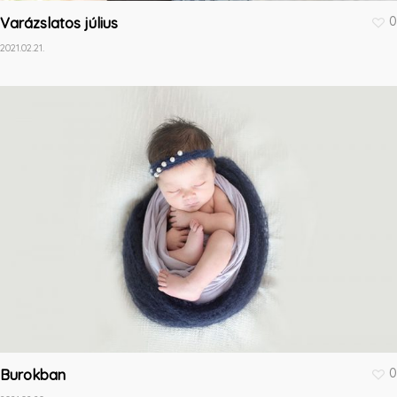
0
Varázslatos július
2021.02.21.
0
Burokban