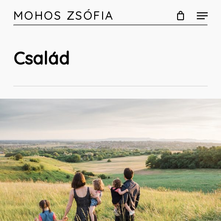
Skip
MOHOS ZSÓFIA
to
main
content
Család