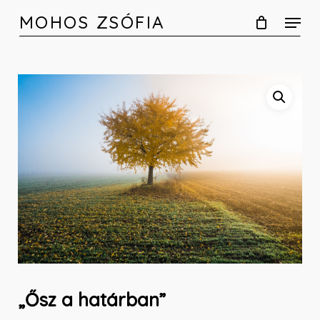
Skip
MOHOS ZSÓFIA
to
main
content
„Ősz a határban”