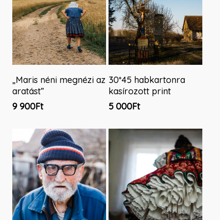
Kosárba Teszem
Tovább Olvasom
„Maris néni megnézi az
30*45 habkartonra
aratást”
kasírozott print
9 900
Ft
5 000
Ft