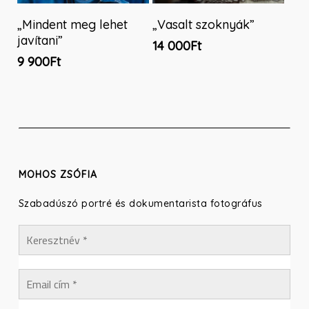
Ennek
Kosárba Teszem
Opciók Választása
„Mindent meg lehet
„Vasalt szoknyák”
a
javítani”
14 000
Ft
terméknek
9 900
Ft
több
variációja
van.
A
változatok
a
termékoldalon
MOHOS ZSÓFIA
választhatók
Szabadúszó portré és dokumentarista fotográfus
ki