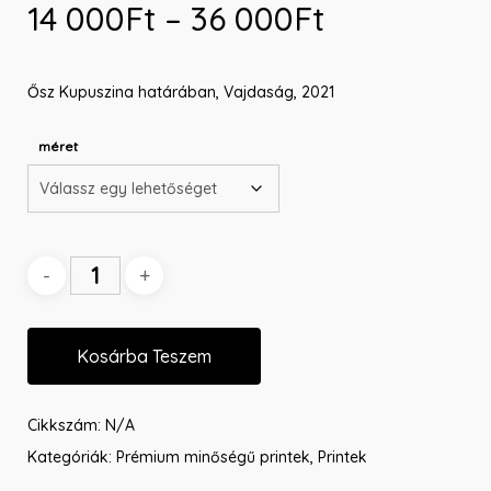
Ártartomá
14 000
Ft
–
36 000
Ft
14
000Ft
Ősz Kupuszina határában, Vajdaság, 2021
-
36
méret
000Ft
Kosárba Teszem
Cikkszám:
N/A
Kategóriák:
Prémium minőségű printek
,
Printek