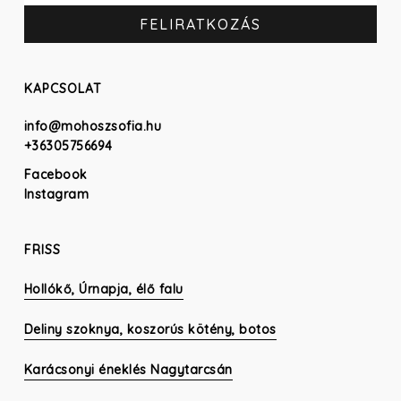
KAPCSOLAT
info@mohoszsofia.hu
+36305756694
Facebook
Instagram
FRISS
Hollókő, Úrnapja, élő falu
Deliny szoknya, koszorús kötény, botos
Karácsonyi éneklés Nagytarcsán