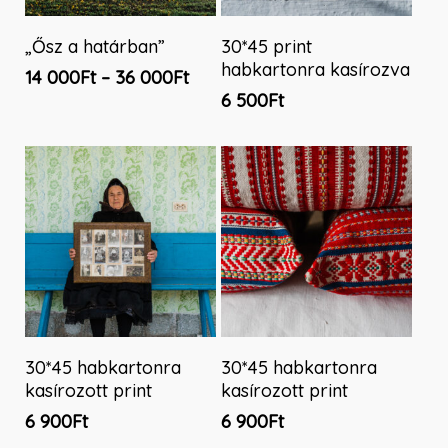
Ennek
Opciók Választása
Kosárba Teszem
„Ősz a határban”
30*45 print
a
habkartonra kasírozva
Ártartomány:
14 000
Ft
–
36 000
Ft
terméknek
14
6 500
Ft
több
000Ft
variációja
-
van.
36
A
000Ft
változatok
a
termékoldalon
választhatók
ki
Kosárba Teszem
Tovább Olvasom
30*45 habkartonra
30*45 habkartonra
kasírozott print
kasírozott print
6 900
Ft
6 900
Ft