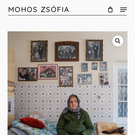
Skip
MOHOS ZSÓFIA
to
main
content