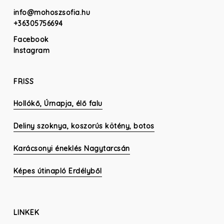
info@mohoszsofia.hu
+36305756694
Facebook
Instagram
FRISS
Hollókő, Úrnapja, élő falu
Deliny szoknya, koszorús kötény, botos
Karácsonyi éneklés Nagytarcsán
Képes útinapló Erdélyből
LINKEK