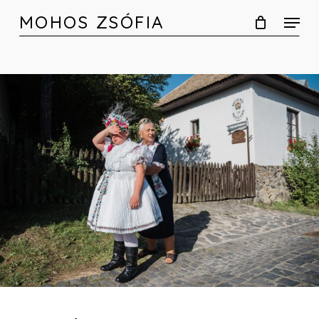
Skip
MOHOS ZSÓFIA
to
main
content