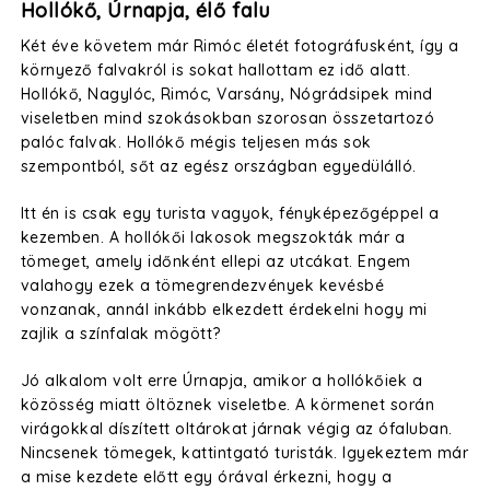
Hollókő, Úrnapja, élő falu
Két éve követem már Rimóc életét fotográfusként, így a
környező falvakról is sokat hallottam ez idő alatt.
Hollókő, Nagylóc, Rimóc, Varsány, Nógrádsipek mind
viseletben mind szokásokban szorosan összetartozó
palóc falvak. Hollókő mégis teljesen más sok
szempontból, sőt az egész országban egyedülálló.
Itt én is csak egy turista vagyok, fényképezőgéppel a
kezemben. A hollókői lakosok megszokták már a
tömeget, amely időnként ellepi az utcákat. Engem
valahogy ezek a tömegrendezvények kevésbé
vonzanak, annál inkább elkezdett érdekelni hogy mi
zajlik a színfalak mögött?
Jó alkalom volt erre Úrnapja, amikor a hollókőiek a
közösség miatt öltöznek viseletbe. A körmenet során
virágokkal díszített oltárokat járnak végig az ófaluban.
Nincsenek tömegek, kattintgató turisták. Igyekeztem már
a mise kezdete előtt egy órával érkezni, hogy a