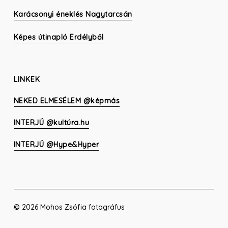
Karácsonyi éneklés Nagytarcsán
Képes útinapló Erdélyből
LINKEK
NEKED ELMESÉLEM @képmás
INTERJÚ @kultúra.hu
INTERJÚ @Hype&Hyper
© 2026 Mohos Zsófia fotográfus