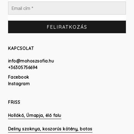
KAPCSOLAT
info@mohoszsofia.hu
+36305756694
Facebook
Instagram
FRISS
Hollókő, Úrnapja, élő falu
Deliny szoknya, koszorús kötény, botos