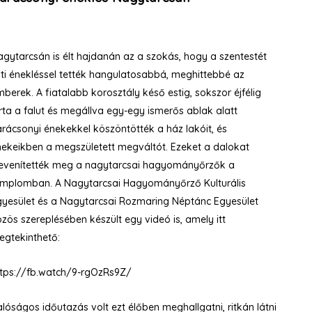
gytarcsán is élt hajdanán az a szokás, hogy a szentestét
ti énekléssel tették hangulatosabbá, meghittebbé az
berek. A fiatalabb korosztály késő estig, sokszor éjfélig
rta a falut és megállva egy-egy ismerős ablak alatt
rácsonyi énekekkel köszöntötték a ház lakóit, és
nekeikben a megszületett megváltót. Ezeket a dalokat
levenítették meg a nagytarcsai hagyományőrzők a
emplomban. A Nagytarcsai Hagyományőrző Kulturális
gyesület és a Nagytarcsai Rozmaring Néptánc Egyesület
zös szereplésében készült egy videó is, amely itt
egtekinthető:
ttps://fb.watch/9-rgOzRs9Z/
lóságos időutazás volt ezt élőben meghallgatni, ritkán látni