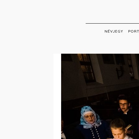
Skip
to
main
content
NÉVJEGY
PORT