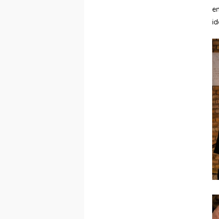
en
id
2
2