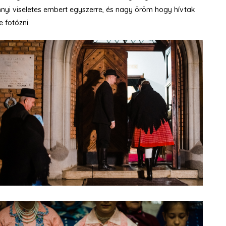
nyi viseletes embert egyszerre, és nagy öröm hogy hívtak
e fotózni.
0211209_02
0211209_03