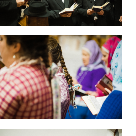
0211209_05
0211209_06