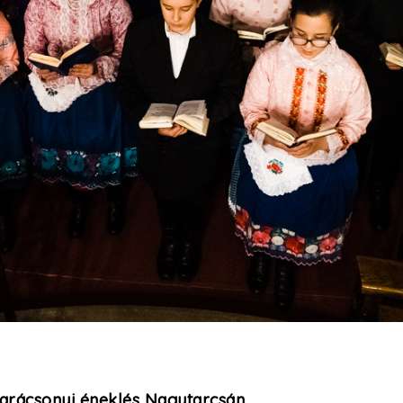
arácsonyi éneklés Nagytarcsán