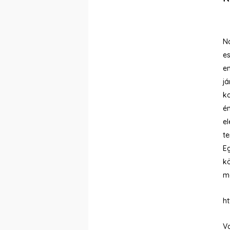
Na
es
em
já
ka
é
e
t
E
kö
m
h
Va